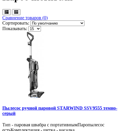
Сравнение товаров (0)
Сортировать:
Показывать:
Пылесос ручной паровой STARWIND SSV9555 темно-
серый
Тип - паровая швабра с портативнымПаропылесос
естьКомплектация - щетка - насадка..