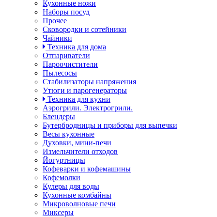
Кухонные ножи
Наборы посуд
Прочее
Сковородки и сотейники
Чайники
Техника для дома
Отпариватели
Пароочистители
Пылесосы
Стабилизаторы напряжения
Утюги и парогенераторы
Техника для кухни
Аэрогрили. Электрогрили.
Блендеры
Бутербродницы и приборы для выпечки
Весы кухонные
Духовки, мини-печи
Измельчители отходов
Йогуртницы
Кофеварки и кофемашины
Кофемолки
Кулеры для воды
Кухонные комбайны
Микроволновые печи
Миксеры