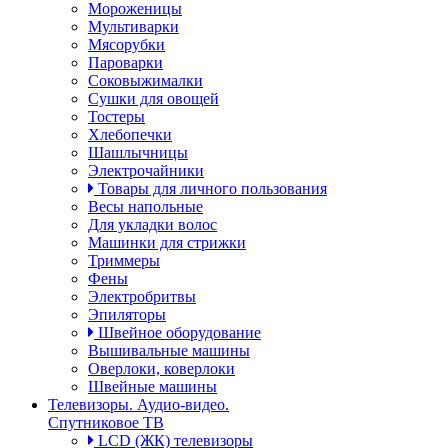
Мороженицы
Мультиварки
Мясорубки
Пароварки
Соковыжималки
Сушки для овощей
Тостеры
Хлебопечки
Шашлычницы
Электрочайники
Товары для личного пользования
Весы напольные
Для укладки волос
Машинки для стрижки
Триммеры
Фены
Электробритвы
Эпиляторы
Швейное оборудование
Вышивальные машины
Оверлоки, коверлоки
Швейные машины
Телевизоры. Аудио-видео.
Спутниковое ТВ
LCD (ЖК) телевизоры