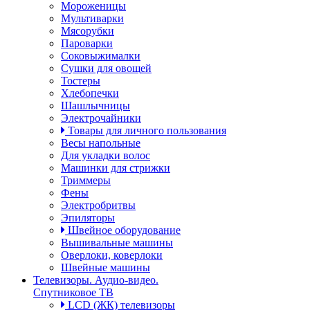
Мороженицы
Мультиварки
Мясорубки
Пароварки
Соковыжималки
Сушки для овощей
Тостеры
Хлебопечки
Шашлычницы
Электрочайники
Товары для личного пользования
Весы напольные
Для укладки волос
Машинки для стрижки
Триммеры
Фены
Электробритвы
Эпиляторы
Швейное оборудование
Вышивальные машины
Оверлоки, коверлоки
Швейные машины
Телевизоры. Аудио-видео.
Спутниковое ТВ
LCD (ЖК) телевизоры