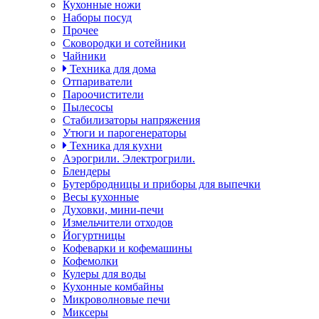
Кухонные ножи
Наборы посуд
Прочее
Сковородки и сотейники
Чайники
Техника для дома
Отпариватели
Пароочистители
Пылесосы
Стабилизаторы напряжения
Утюги и парогенераторы
Техника для кухни
Аэрогрили. Электрогрили.
Блендеры
Бутербродницы и приборы для выпечки
Весы кухонные
Духовки, мини-печи
Измельчители отходов
Йогуртницы
Кофеварки и кофемашины
Кофемолки
Кулеры для воды
Кухонные комбайны
Микроволновые печи
Миксеры