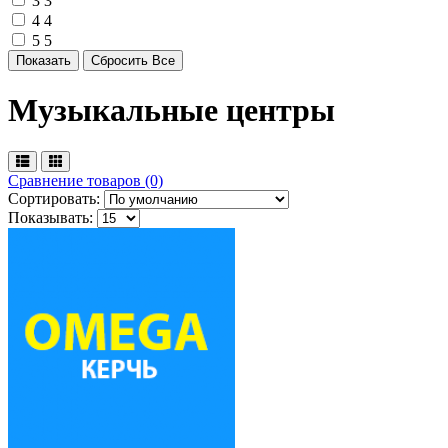
3
3
4
4
5
5
Музыкальные центры
Сравнение товаров (0)
Сортировать:
Показывать: