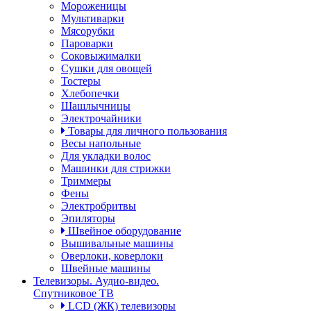
Мороженицы
Мультиварки
Мясорубки
Пароварки
Соковыжималки
Сушки для овощей
Тостеры
Хлебопечки
Шашлычницы
Электрочайники
Товары для личного пользования
Весы напольные
Для укладки волос
Машинки для стрижки
Триммеры
Фены
Электробритвы
Эпиляторы
Швейное оборудование
Вышивальные машины
Оверлоки, коверлоки
Швейные машины
Телевизоры. Аудио-видео.
Спутниковое ТВ
LCD (ЖК) телевизоры