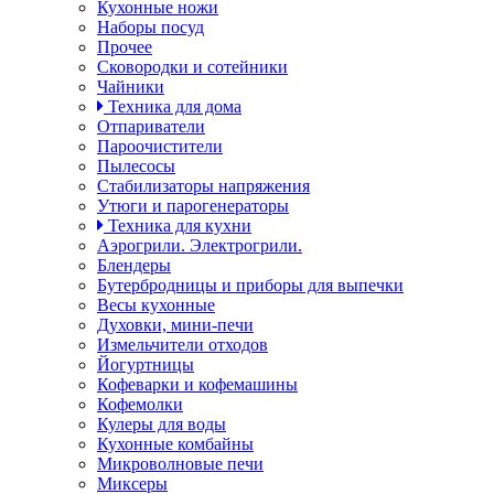
Кухонные ножи
Наборы посуд
Прочее
Сковородки и сотейники
Чайники
Техника для дома
Отпариватели
Пароочистители
Пылесосы
Стабилизаторы напряжения
Утюги и парогенераторы
Техника для кухни
Аэрогрили. Электрогрили.
Блендеры
Бутербродницы и приборы для выпечки
Весы кухонные
Духовки, мини-печи
Измельчители отходов
Йогуртницы
Кофеварки и кофемашины
Кофемолки
Кулеры для воды
Кухонные комбайны
Микроволновые печи
Миксеры